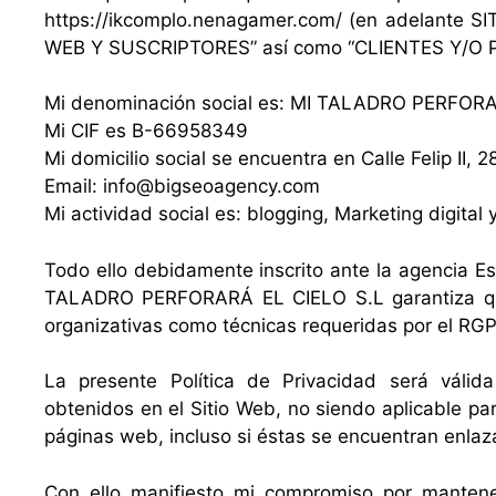
https://ikcomplo.nenagamer.com/ (en adelante SI
WEB Y SUSCRIPTORES” así como “CLIENTES Y/O
Mi denominación social es: MI TALADRO PERFORA
Mi CIF es B-66958349
Mi domicilio social se encuentra en Calle Felip II, 
Email: info@bigseoagency.com
Mi actividad social es: blogging, Marketing digital 
Todo ello debidamente inscrito ante la agencia E
TALADRO PERFORARÁ EL CIELO S.L garantiza que
organizativas como técnicas requeridas por el RG
La presente Política de Privacidad será válid
obtenidos en el Sitio Web, no siendo aplicable pa
páginas web, incluso si éstas se encuentran enlaz
Con ello manifiesto mi compromiso por mantener